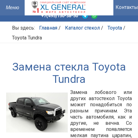
Контакты
+7(495)150-38-50
Вы здесь:
Главная
/
Каталог стекол
/
Toyota
/
Toyota Tundra
Замена стекла Toyota
Tundra
Замена лобового или
других автостекол Toyota
может понадобиться по
разным причинам. Эта
часть автомобиля, как и
другие, не вечна. Со
временем появляется
мелкая паутина царапин,