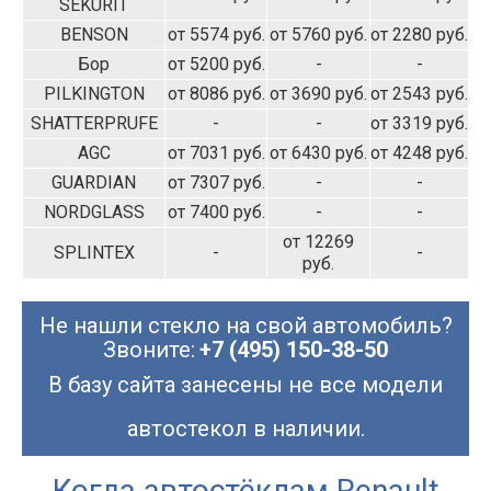
SEKURIT
BENSON
от 5574 руб.
от 5760 руб.
от 2280 руб.
Бор
от 5200 руб.
-
-
PILKINGTON
от 8086 руб.
от 3690 руб.
от 2543 руб.
SHATTERPRUFE
-
-
от 3319 руб.
AGC
от 7031 руб.
от 6430 руб.
от 4248 руб.
GUARDIAN
от 7307 руб.
-
-
NORDGLASS
от 7400 руб.
-
-
от 12269
SPLINTEX
-
-
руб.
Не нашли стекло на свой автомобиль?
Звоните:
+7 (495) 150-38-50
В базу сайта занесены не все модели
автостекол в наличии.
Когда автостёклам Renault