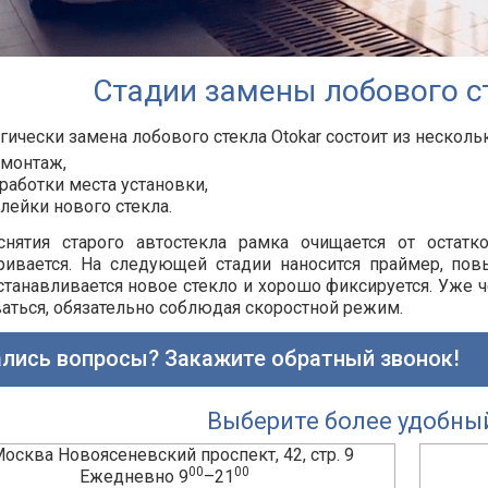
Стадии замены лобового ст
гически замена лобового стекла
Otokar
состоит из нескольк
монтаж,
работки места установки,
лейки нового стекла.
снятия старого автостекла рамка очищается от остатк
ривается. На следующей стадии наносится праймер, по
станавливается новое стекло и хорошо фиксируется. Уже 
аться, обязательно соблюдая скоростной режим.
лись вопросы? Закажите обратный звонок!
Выберите более удобны
 Москва Новоясеневский проспект, 42, стр. 9
00
00
Ежедневно 9
–21