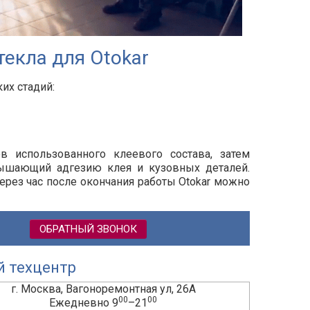
екла для Otokar
их стадий:
ов использованного клеевого состава, затем
вышающий адгезию клея и кузовных деталей.
через час после окончания работы
Otokar
можно
ОБРАТНЫЙ ЗВОНОК
й техцентр
г. Москва, Вагоноремонтная ул, 26А
00
00
Ежедневно 9
–21