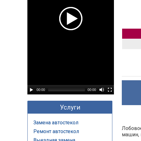
00:00
00:00
Услуги
Замена автостекол
Лобовое
Ремонт автостекол
машин, 
Выездная замена