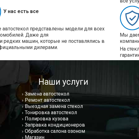
все усл
У нас есть все
е автостекол представлены модели для всех
томобилей. Даже для
Мы даем
и редких машин, которые не поставлялись в
компани
фициальными дилерами.
На стек
гаранти
Наши услуги
Замена автостекол
Ремонт автостекол
Выездная замена стекол
Тонировка автостекол
Полировка кузова
Заправка кондиционеров
Обработка салона озоном
Магазин