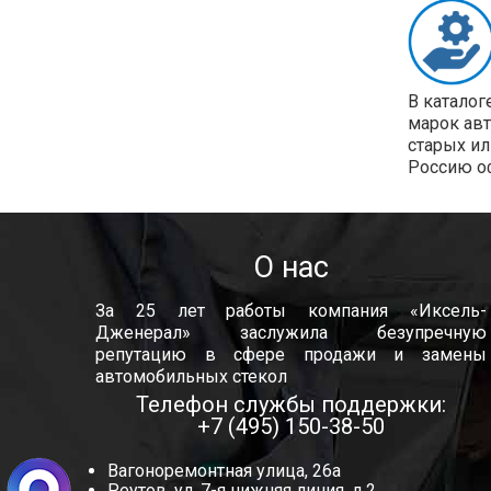
В каталог
марок ав
старых ил
Россию о
О нас
За 25 лет работы компания «Иксель-
Дженерал» заслужила безупречную
репутацию в сфере продажи и замены
автомобильных стекол
Телефон службы поддержки:
+7 (495) 150-38-50
Вагоноремонтная улица, 26а
Реутов, ул. 7-я нижняя линия, д.2