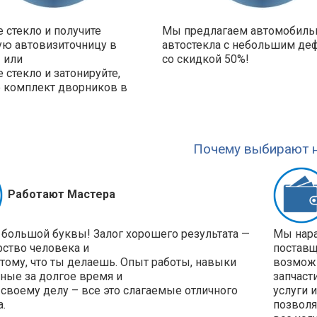
 стекло и получите
Мы предлагаем автомобил
ую автовизиточницу в
автостекла с небольшим де
 или
со скидкой 50%!
 стекло и затонируйте,
е комплект дворников в
!
Почему выбирают н
Работают Мастера
 большой буквы! Залог хорошего результата —
Мы нара
рство человека и
поставщ
 тому, что ты делаешь. Опыт работы, навыки
возможн
ные за долгое время и
запчаст
своему делу – все это слагаемые отличного
услуги 
а.
позволя