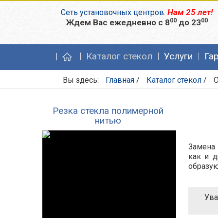
Нам 25 лет!
Сеть установочных центров
.
00
00
Ждем Вас ежедневно с 8
до 23
Каталог стекол
Услуги
Га
Вы здесь:
Главная
/
Каталог стекол
/
O
Резка стекла полимерной
нитью
Замена 
как и д
образую
Ува