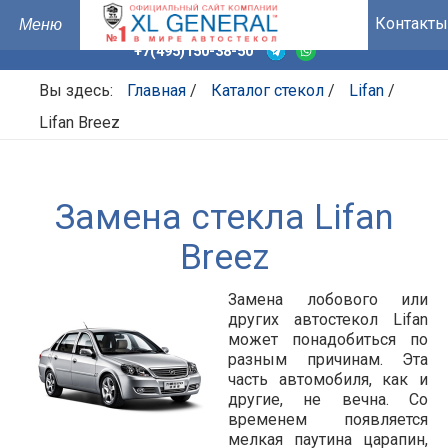
Контакты
+7(495)150-38-50
Вы здесь:
Главная
/
Каталог стекол
/
Lifan
/
Lifan Breez
Замена стекла Lifan
Breez
Замена лобового или
других автостекол Lifan
может понадобиться по
разным причинам. Эта
часть автомобиля, как и
другие, не вечна. Со
временем появляется
мелкая паутина царапин,