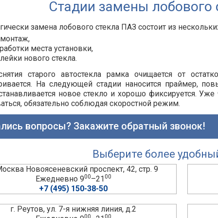
Стадии замены лобового 
гически замена лобового стекла ПАЗ состоит из нескольких
монтаж,
работки места установки,
лейки нового стекла.
снятия старого автостекла рамка очищается от остатк
ривается. На следующей стадии наносится праймер, по
станавливается новое стекло и хорошо фиксируется. Уже
аться, обязательно соблюдая скоростной режим.
лись вопросы? Закажите обратный звонок!
Выберите более удобны
 Москва Новоясеневский проспект, 42, стр. 9
00
00
Ежедневно 9
–21
+7 (495) 150-38-50
г. Реутов, ул. 7-я нижняя линия, д.2
00
00