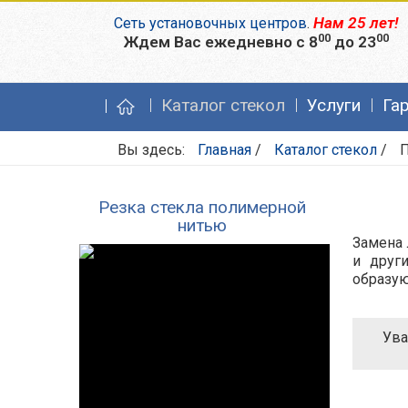
Нам 25 лет!
Сеть установочных центров
.
00
00
Ждем Вас ежедневно с 8
до 23
Каталог стекол
Услуги
Га
Вы здесь:
Главная
/
Каталог стекол
/
Резка стекла полимерной
нитью
Замена 
и друг
образую
Ува