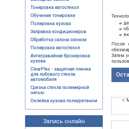
Тонировка автостекол
Обучение тонировке
Техноло
де
Полировка кузова
об
Заправка кондиционеров
вк
Обработка салона озоном
После 
Полировка автостекол
обезжи
Затем у
Антигравийная бронеровка
кузова
пользов
ClearPlex - защитная пленка
Оста
для лобового стекла
автомобиля
Срезка стекла полимерной
нитью
г.
Оклейка кузова полиуретаном
Запись онлайн