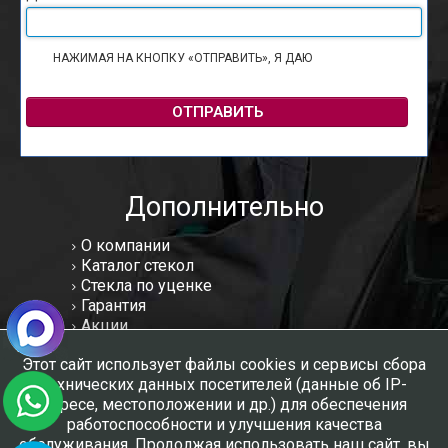
НАЖИМАЯ НА КНОПКУ «ОТПРАВИТЬ», Я ДАЮ
СОГЛАСИЕ НА
ОБРАБОТКУ ПЕРСОНАЛЬНЫХ ДАННЫХ
ОТПРАВИТЬ
Дополнительно
О компании
Каталог стекол
Стекла по уценке
Гарантия
Акции
Статьи
Этот сайт использует файлы cookies и сервисы сбора
Отзывы
технических данных посетителей (данные об IP-
Вакансии
адресе, местоположении и др.) для обеспечения
Контакты
работоспособности и улучшения качества
Мы в соцсетях:
обслуживания. Продолжая использовать наш сайт, вы