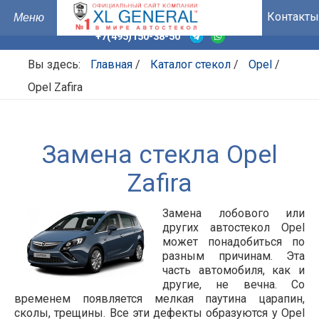
Контакты
+7(495)150-38-50
Вы здесь:
Главная
/
Каталог стекол
/
Opel
/
Opel Zafira
Замена стекла Opel
Zafira
Замена лобового или
других автостекол Opel
может понадобиться по
разным причинам. Эта
часть автомобиля, как и
другие, не вечна. Со
временем появляется мелкая паутина царапин,
сколы, трещины. Все эти дефекты образуются у Opel