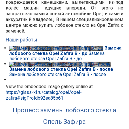
повреждается камешками, вылетающими из-под
колёс машин, идущих впереди. От этого не
застрахован самый новый автомобиль Opel, и самый
аккуратный владелец. В нашем специализированном
центре можно купить лобовое стекло на Opel Zafira с
заменой.
Наши работы
Замена
лобового стекла Opel Zafira B - до
Замена
лобового стекла Opel Zafira B - до
Замена лобового стекла Opel Zafira B - после
Замена лобового стекла Opel Zafira B - после
View the embedded image gallery online at:
https://glass-xl.ru/catalog/opel/opel-
zafira#sigProIdb92ea85b61
Процесс замены лобового стекла
Опель Зафира