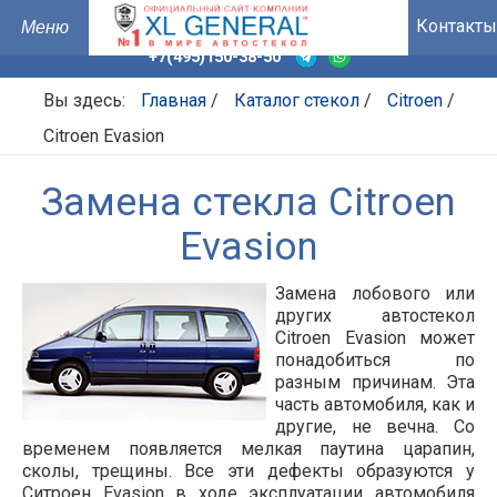
Контакты
+7(495)150-38-50
Вы здесь:
Главная
/
Каталог стекол
/
Citroen
/
Citroen Evasion
Замена стекла Citroen
Evasion
Замена лобового или
других автостекол
Citroen Evasion может
понадобиться по
разным причинам. Эта
часть автомобиля, как и
другие, не вечна. Со
временем появляется мелкая паутина царапин,
сколы, трещины. Все эти дефекты образуются у
Ситроен Evasion в ходе эксплуатации автомобиля