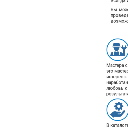
всегда 
Вы може
проведе
возможн
Мастера с
это масте
интерес к
наработан
любовь к 
результат
В каталог