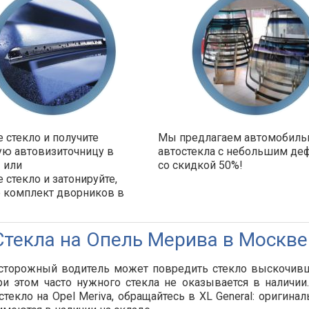
 стекло и получите
Мы предлагаем автомобил
ую автовизиточницу в
автостекла с небольшим де
 или
со скидкой 50%!
 стекло и затонируйте,
е комплект дворников в
!
Стекла на Опель Мерива в Москве:
сторожный водитель может повредить стекло выскочивш
и этом часто нужного стекла не оказывается в наличи
стекло на Opel Meriva, обращайтесь в XL General: оригин