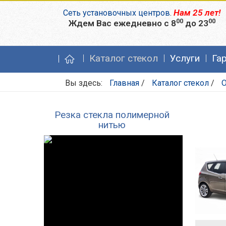
Нам 25 лет!
Сеть установочных центров
.
00
00
Ждем Вас ежедневно с 8
до 23
Каталог стекол
Услуги
Га
Вы здесь:
Главная
/
Каталог стекол
/
O
Резка стекла полимерной
нитью