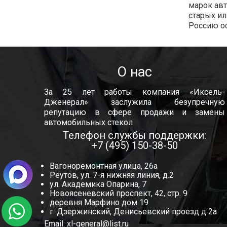
марок ав
старых ил
Россию о
О нас
За 25 лет работы компания «Иксель-
Дженерал» заслужила безупречную
репутацию в сфере продажи и замены
автомобильных стекол
Телефон службы поддержки:
+7 (495) 150-38-50
Вагоноремонтная улица, 26а
Реутов, ул. 7-я нижняя линия, д.2
ул. Академика Опарина, 7
Новоясеневский проспект, 42, стр. 9
деревня Марфино дом 19
г. Дзержинский, Денисьевский проезд д 2а
Email:
xl-general@list.ru