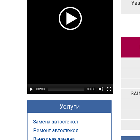
Ува
00:00
00:00
SAI
Услуги
Замена автостекол
Ремонт автостекол
Выездная замена