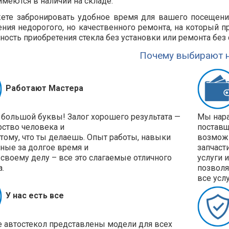
имеются в наличии на складе.
те забронировать удобное время для вашего посещения
ния недорогого, но качественного ремонта, на который пр
ость приобретения стекла без установки или ремонта без 
Почему выбирают н
Работают Мастера
 большой буквы! Залог хорошего результата —
Мы нара
рство человека и
поставщ
 тому, что ты делаешь. Опыт работы, навыки
возможн
ные за долгое время и
запчаст
своему делу – все это слагаемые отличного
услуги 
а.
позволя
все усл
У нас есть все
е автостекол представлены модели для всех