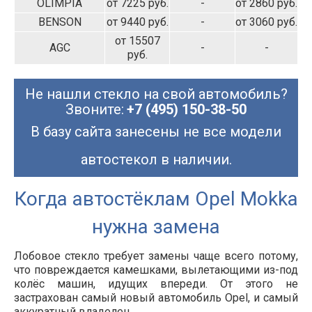
OLIMPIA
от 7225 руб.
-
от 2860 руб.
BENSON
от 9440 руб.
-
от 3060 руб.
от 15507
AGC
-
-
руб.
Не нашли стекло на свой автомобиль?
Звоните:
+7 (495) 150-38-50
В базу сайта занесены не все модели
автостекол в наличии.
Когда автостёклам Opel Mokka
нужна замена
Лобовое стекло требует замены чаще всего потому,
что повреждается камешками, вылетающими из-под
колёс машин, идущих впереди. От этого не
застрахован самый новый автомобиль Opel, и самый
аккуратный владелец.