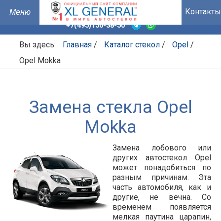
Контакты
+7(495)150-38-50
Вы здесь:
Главная
/
Каталог стекол
/
Opel
/
Opel Mokka
Замена стекла Opel
Mokka
Замена лобового или
других автостекол Opel
может понадобиться по
разным причинам. Эта
часть автомобиля, как и
другие, не вечна. Со
временем появляется
мелкая паутина царапин,