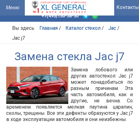
Контакты
+7(495)150-38-50
Вы здесь:
Главная
/
Каталог стекол
/
Jac
/
Jac j7
Замена стекла Jac j7
Замена лобового или
других автостекол Jac j7
может понадобиться по
разным причинам. Эта
часть автомобиля, как и
другие, не вечна. Со
временем появляется мелкая паутина царапин,
сколы, трещины. Все эти дефекты образуются у Jac j7
в ходе эксплуатации автомобиля и они неизбежны.