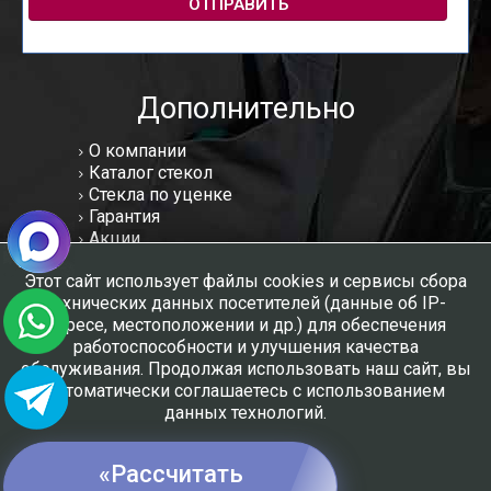
ОТПРАВИТЬ
Дополнительно
О компании
Каталог стекол
Стекла по уценке
Гарантия
Акции
Статьи
Этот сайт использует файлы cookies и сервисы сбора
Отзывы
технических данных посетителей (данные об IP-
Вакансии
адресе, местоположении и др.) для обеспечения
Контакты
работоспособности и улучшения качества
Мы в соцсетях:
обслуживания. Продолжая использовать наш сайт, вы
автоматически соглашаетесь с использованием
данных технологий.
Создание и продвижение сайтов - РНТК-Империя
«Рассчитать
ПОНЯТНО